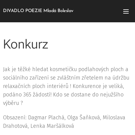
DIVADLO POEZIE Mladá Boleslav
Konkurz
Jak je těžké hledat kosmetičku podlahových ploch a
sociálního zařízení se zvláštním zřetelem na údržbu
relaxačních ploch interiérů ! Konkurence je veliká,
podáno 365 žádostí! Kdo se dostane do nejužšího
výběru ?
Obsazení: Dagmar Plachá, Olga Šaňková, Miloslava
Drahotová, Lenka Maršálková