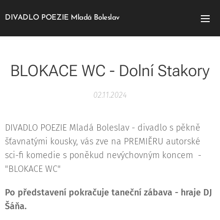
DIVADLO POEZIE Mladá Boleslav
BLOKACE WC - Dolní Stakory
02.11.2024
DIVADLO POEZIE Mladá Boleslav - divadlo s pěkně
šťavnatými kousky, vás zve na PREMIĚRU autorské
sci-fi komedie s poněkud nevýchovným koncem -
"BLOKACE WC"
Po představení pokračuje taneční zábava - hraje DJ
Šáňa.