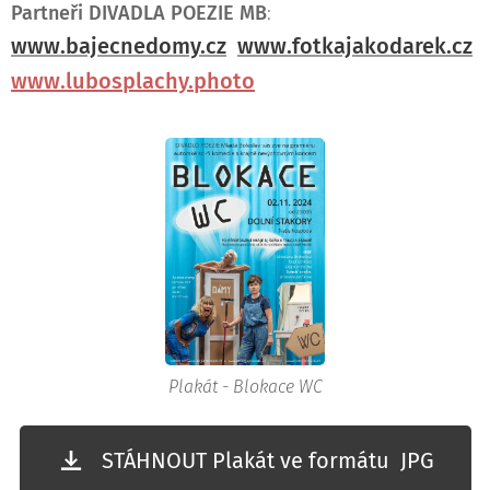
Partneři DIVADLA POEZIE
MB
:
www.bajecnedomy.cz
www.fotkajakodarek.cz
www.lubosplachy.photo
Plakát - Blokace WC
STÁHNOUT Plakát ve formátu JPG